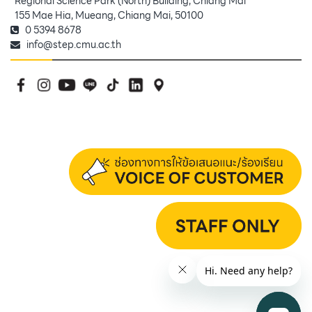
Regional Science Park (North) Building, Chiang Mai
155 Mae Hia, Mueang, Chiang Mai, 50100
0 5394 8678
info@step.cmu.ac.th