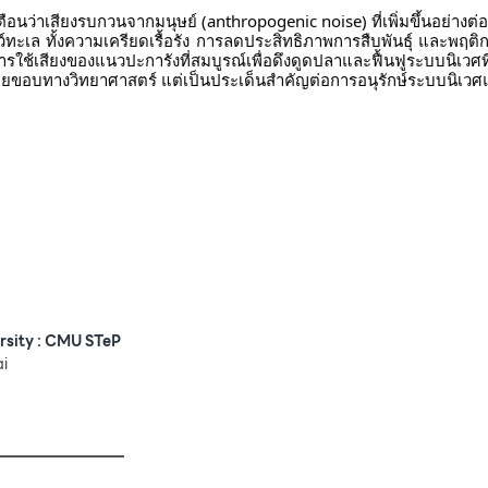
นว่าเสียงรบกวนจากมนุษย์ (anthropogenic noise) ที่เพิ่มขึ้นอย่างต่อเน
ล ทั้งความเครียดเรื้อรัง การลดประสิทธิภาพการสืบพันธุ์ และพฤติกรร
การใช้เสียงของแนวปะการังที่สมบูรณ์เพื่อดึงดูดปลาและฟื้นฟูระบบนิเวศท
องชายขอบทางวิทยาศาสตร์ แต่เป็นประเด็นสำคัญต่อการอนุรักษ์ระบบนิ
rsity : CMU STeP
ai