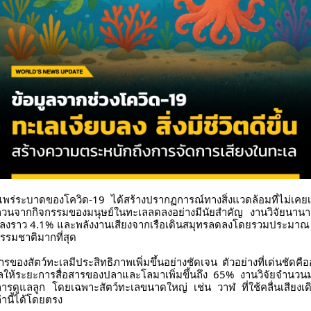
่ระบาดของโควิด-19 ได้สร้างปรากฏการณ์ทางสิ่งแวดล้อมที่ไม่เคยเกิด
บกวนจากกิจกรรมของมนุษย์ในทะเลลดลงอย่างมีนัยสำคัญ งานวิจัยนา
กลดลงราว 4.1% และพลังงานเสียงจากเรือเดินสมุทรลดลงโดยรวมประมาณ
ธรรมชาติมากที่สุด
รของสัตว์ทะเลมีประสิทธิภาพเพิ่มขึ้นอย่างชัดเจน ตัวอย่างที่เด่นชัดคือ
ลให้ระยะการสื่อสารของปลาและโลมาเพิ่มขึ้นถึง 65% งานวิจัยจำนวนม
การดูแลลูก โดยเฉพาะสัตว์ทะเลขนาดใหญ่ เช่น วาฬ ที่ใช้คลื่นเสียง
านี้ได้โดยตรง