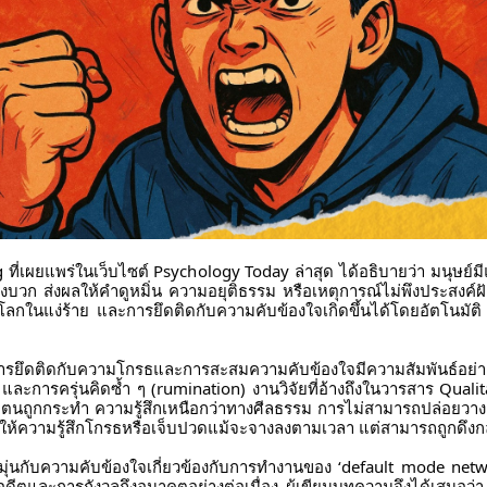
่เผยแพร่ในเว็บไซต์ Psychology Today ล่าสุด ได้อธิบายว่า มนุษย์มีแน
ิงบวก ส่งผลให้คำดูหมิ่น ความอยุติธรรม หรือเหตุการณ์ไม่พึงประสง
งโลกในแง่ร้าย และการยึดติดกับความคับข้องใจเกิดขึ้นได้โดยอัตโนมั
า การยึดติดกับความโกรธและการสะสมความคับข้องใจมีความสัมพันธ์อย
และการครุ่นคิดซ้ำ ๆ (rumination) งานวิจัยที่อ้างถึงในวารสาร Qual
ว่าตนถูกกระทำ ความรู้สึกเหนือกว่าทางศีลธรรม การไม่สามารถปล่อย
ำให้ความรู้สึกโกรธหรือเจ็บปวดแม้จะจางลงตามเวลา แต่สามารถถูกดึงกลั
่นกับความคับข้องใจเกี่ยวข้องกับการทำงานของ ‘default mode network
นอดีตและการกังวลถึงอนาคตอย่างต่อเนื่อง ผู้เขียนบทความจึงได้เสนอว