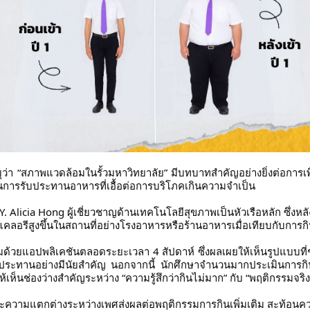
่ระบุว่า “สภาพแวดล้อมในรั้วมหาวิทยาลัย” มีบทบาทสำคัญอย่างยิ่งต่อการ
รรับประทานอาหารที่เอื้อต่อการบริโภคเกินความจำเป็น
Y. Alicia Hong ผู้เชี่ยวชาญด้านเทคโนโลยีสุขภาพเป็นหัวเรือหลัก ซึ่งหลั
คลอรีสูงขึ้นในสถานที่อย่างโรงอาหารหรือร้านอาหารเมื่อเทียบกับการกิน
มด้วยแอปพลิเคชันตลอดระยะเวลา 4 สัปดาห์ ซึ่งผลเผยให้เห็นรูปแบบที่ช
บประทานอย่างมีนัยสำคัญ นอกจากนี้ นักศึกษาจำนวนมากประเมินการกิ
เห็นช่องว่างสำคัญระหว่าง “ความรู้สึกว่ากินไม่มาก” กับ “พฤติกรรมจริง
ความแตกต่างระหว่างเพศส่งผลต่อพฤติกรรมการกินเพิ่มเติม สะท้อนคว