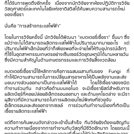
ก็ได้รับการพูดถึงอีกครั้ง เนื่องจากนักวิจัยจากห้องปฏิบัติการวิจัย
วัสดุศาสตร์และเทคโนโลยีแห่งชาติสวิสได้ค้นพบความสามารถใหม่
ของเชื้อรา
นั่นคือ “การสร้างกระแสไฟฟ้า”
โดยในการวิจัยครั้งนี้ นักวิจัยได้พัฒนา "แบตเตอรี่เชื้อรา" ขึ้นมา ซึ่ง
แม้ว่าจะไม่ได้สามารถผลิตกระแสไฟฟ้าในปริมาณมากมายอะไร แต่
ปริมาณไฟฟ้าเล็กน้อยที่ว่าก็เพียงพอที่จะจ่ายไฟให้กับอุปกรณ์เล็กๆ
ที่ใช้ในอุตสาหกรรมเกษตรอย่างเซ็นเซอร์วัดอุณหภูมิได้นานหลายวัน
ซึ่งมีความสำคัญในด้านเกษตรกรรมและการวิจัยสิ่งแวดล้อม
แบตเตอรี่เชื้อรานี้ใช้หลักการคือการผสมผสานกันของ Fungi ที่
ทำให้มีความสามารถในการเปลี่ยนสารอาหารให้เป็นพลังงานและส่ง
มอบบางส่วนออกมาเป็นกระแสไฟฟ้าได้ โดยใช้เชื้อราสองชนิด
ทำงานร่วมกัน กล่าวคือด้านบนแอโนด จะมีเชื้อรายีสต์สำหรับการ
ผลิตเบียร์ที่คอยปล่อยอิเล็กตรอนออกมา และด้านแคโธดล่าง จะมีรา
ผุสีขาวที่มีความสามารถในการผลิตเอนไซม์พิเศษที่ช่วยจับ
อิเล็กตรอนและส่งออกจากเซลล์ การร่วมกันทำงานนี้เองที่เกิดเป็น
เชื้อราผลิตกระแสไฟฟ้า
แต่ถึงการค้นพบนดังกล่าวจะเข้าขั้นสำเร็จ ทีมวิจัยยังต้องเผชิญกับ
ความท้าทายเนื่องจากการทำงานกับวัสดุที่มีชีวิตอีกมาก โดยขณะนี้
พวกเขามุ่งหวังที่จะพัฒนาแบตเตอรี่เชื้อราให้มีประสิทธิภาพและอายุ