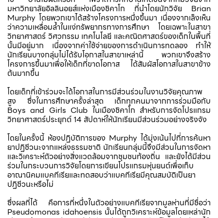
มหาวิทยาลัยอิลลินอยส์แห่งเมืองชิคาโก ที่นำโดยนักวิจัย Brian
Murphy โดยพวกเขาได้สร้างโครงการหนึ่งขึ้นมา เนื่องจากเล็งเห็น
ว่าความเหลื่อมล้ำในแง่ทรัพยากรทางการศึกษา โดยเฉพาะในสาขา
วิทยาศาสตร์ วิศวกรรม เทคโนโลยี และคณิตศาสตร์ของเด็กในพื้นที่
นั้นมีอยู่มาก เนื่องจากค่าใช้จ่ายของการดำเนินการทดลอง ทำให้
นักเรียนบางกลุ่มไม่ได้รับโอกาสในสาขาเหล่านี้ พวกเขาจึงสร้าง
โครงการขึ้นมาเพื่อให้เด็กที่ขาดโอกาส ได้สัมผัสโอกาสในสาขาข้าง
ต้นมากขึ้น
โดยเด็กที่เข้าร่วมจะได้โอกาสในการมีส่วนร่วมในงานวิจัยคุณภาพ
สูง ซึ่งในการศึกษาครั้งล่าสุด เด็กทุกคนมาจากการร่วมมือกับ
Boys and Girls Club ในเมืองชิคาโก สำหรับการจัดโปรแกรม
วิทยาศาสตร์ประยุกต์ 14 สัปดาห์ให้นักเรียนมีส่วนร่วมอย่างจริงจัง
โดยในครั้งนี้ ห้องปฏิบัติการของ Murphy ได้มุ่งเน้นไปที่การค้นหา
ยาปฏิชีวนะจากแหล่งธรรมชาติ นักเรียนกลุ่มนี้จึงมีส่วนในการจัดหา
และวิเคราะห์ตัวอย่างสิ่งแวดล้อมจากชุมชนท้องถิ่น และยังได้มีส่วน
ร่วมในกระบวนการวิจัยโดยการเขียนโปรแกรมหุ่นยนต์เพื่อเก็บ
อาณานิคมแบคทีเรียและทดสอบว่าแบคทีเรียมีคุณสมบัติเป็นยา
ปฏิชีวนะหรือไม่
ซึ่งผลที่ได้ คือการที่หนึ่งในตัวอย่างแบคทีเรียจากมูลห่านที่มีชื่อว่า
Pseudomonas idahoensis นั้นได้ถูกวิเคราะห์ข้อมูลโดยเหล่านัก