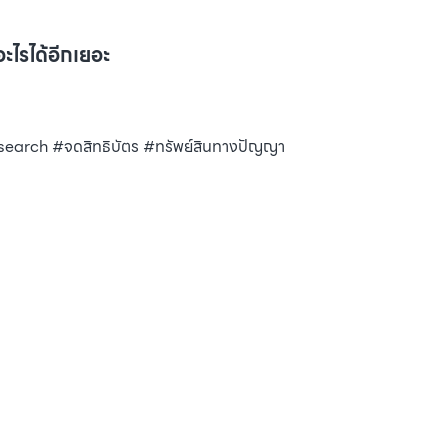
ะไรได้อีกเยอะ
rch #จดสิทธิบัตร #ทรัพย์สินทางปัญญา