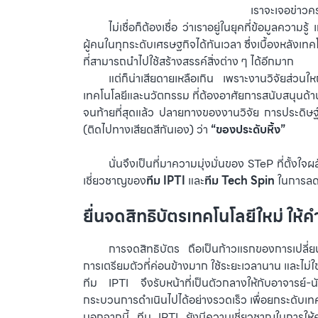
เราจะเจอข่าวคร
⠀⠀⠀
ไม่เชื่อก็ต้องเชื่อ ว่าเราอยู่ในยุคที่ข้อมูล
ผู้คนในทุกระดับเศรษฐกิจได้ทันเวลา
ซึ่งเบื้องหลังเ
ที่สามารถนำไปใช้สร้างสรรค์สิ่งต่าง ๆ ได้อีกมาก
⠀⠀⠀แต่ก็น่าเสียดายเหลือเกิน เพราะงานวิจัยส่วนใหญ
เทคโนโลยีและนวัตกรรม ที่ต้องอาศัยการสนับสนุนด้า
จนท้ายที่สุดแล้ว ปลายทางของงานวิจัย การประดิษฐ์ค
(ติดไปทางเสียดสีกันเอง) ว่า
“ของประดับหิ้ง”
⠀⠀⠀นั่นจึงเป็นที่มาความมุ่งมั่นของ STeP ที่ตั้งใ
เชี่ยวชาญของ
ทีม IPTI
และ
ทีม Tech Spin
ในการลดข
ยื่นจดสิทธิบัตรเทคโนโลยีใหม่ ให
⠀⠀⠀การจดสิทธิบัตร ถือเป็นก้าวแรกของการเปลี่ยน
การเตรียมตัวที่ค่อนข้างมาก ใช้ระยะเวลานาน และไม่ใช
ทีม IPTI จึงรับหน้าที่เป็นตัวกลางให้กับอาจารย์-นั
กระบวนการดำเนินไปได้อย่างรวดเร็ว เพื่อยกระดับเท
นอกจากนี้ ทีม IPTI ยังมีความเชี่ยวชาญในการให้คำ