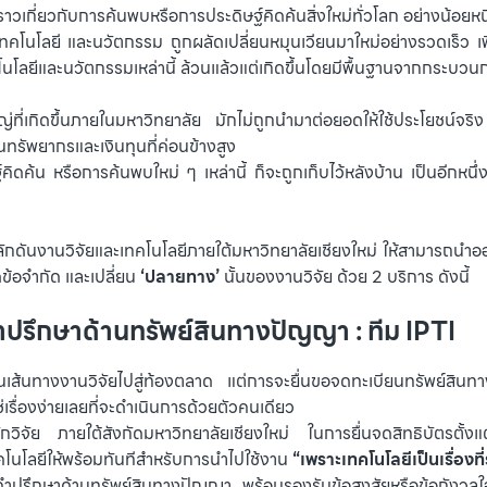
าวเกี่ยวกับการค้นพบหรือการประดิษฐ์คิดค้นสิ่งใหม่ทั่วโลก อย่างน้อยหน
ความรู้ เทคโนโลยี และนวัตกรรม ถูกผลัดเปลี่ยนหมุนเวียนมาใหม่อย่างรวด
ทคโนโลยีและนวัตกรรมเหล่านี้ ล้วนแล้วแต่เกิดขึ้นโดยมีพื้นฐานจากกระบว
่ที่เกิดขึ้นภายในมหาวิทยาลัย มักไม่ถูกนำมาต่อยอดให้ใช้ประโยชน์จร
นทรัพยากรและเงินทุนที่ค่อนข้างสูง
ิดค้น หรือการค้นพบใหม่ ๆ เหล่านี้ ก็จะถูกเก็บไว้หลังบ้าน เป็นอีก
จผลักดันงานวิจัยและเทคโนโลยีภายใต้มหาวิทยาลัยเชียงใหม่ ให้สามารถนำ
้อจำกัด และเปลี่ยน
‘ปลายทาง’
นั้นของงานวิจัย ด้วย 2 บริการ ดังนี้
้คำปรึกษาด้านทรัพย์สินทางปัญญา : ทีม IPTI
เส้นทางงานวิจัยไปสู่ท้องตลาด แต่การจะยื่นขอจดทะเบียนทรัพย์สินท
่เรื่องง่ายเลยที่จะดำเนินการด้วยตัวคนเดียว
กวิจัย ภายใต้สังกัดมหาวิทยาลัยเชียงใหม่ ในการยื่นจดสิทธิบัตรตั้งแต่
คโนโลยีให้พร้อมทันทีสำหรับการนำไปใช้งาน
“เพราะเทคโนโลยีเป็นเรื่องที่
ปรึกษาด้านทรัพย์สินทางปัญญา พร้อมรองรับข้อสงสัยหรือข้อกังวลใจอาจ