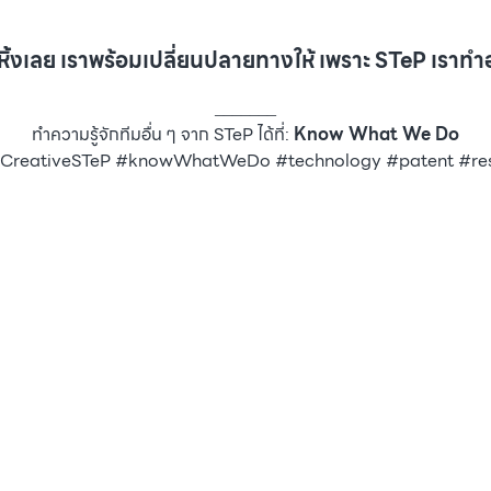
นหิ้งเลย เราพร้อมเปลี่ยนปลายทางให้ เพราะ STeP เราทำอ
_______
ทำความรู้จักทีมอื่น ๆ จาก STeP ได้ที่:
Know What We Do
eativeSTeP #knowWhatWeDo #technology #patent #resea