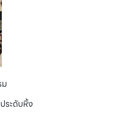
รรม
ประดับหิ้ง