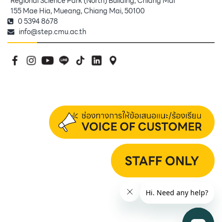
Regional Science Park (North) Building, Chiang Mai
155 Mae Hia, Mueang, Chiang Mai, 50100
0 5394 8678
info@step.cmu.ac.th