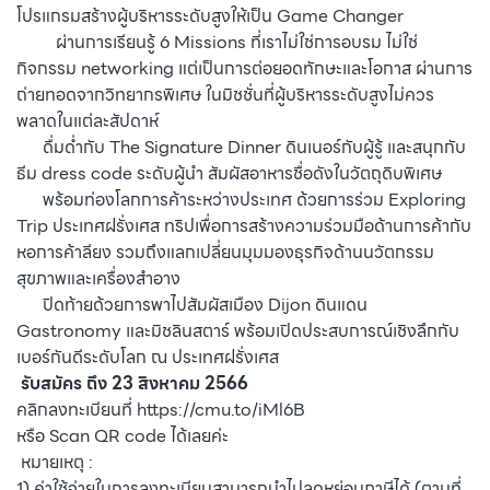
โปรแกรมสร้างผู้บริหารระดับสูงให้เป็น Game Changer
⠀⠀⠀ผ่านการเรียนรู้ 6 Missions ที่เราไม่ใช่การอบรม ไม่ใช่
กิจกรรม networking แต่เป็นการต่อยอดทักษะและโอกาส ผ่านการ
ถ่ายทอดจากวิทยากรพิเศษ ในมิชชั่นที่ผู้บริหารระดับสูงไม่ควร
พลาดในแต่ละสัปดาห์
ดื่มด่ำกับ The Signature Dinner ดินเนอร์กับผู้รู้ และสนุกกับ
ธีม dress code ระดับผู้นำ สัมผัสอาหารชื่อดังในวัตถุดิบพิเศษ
พร้อมท่องโลกการค้าระหว่างประเทศ ด้วยการร่วม Exploring
Trip ประเทศฝรั่งเศส ทริปเพื่อการสร้างความร่วมมือด้านการค้ากับ
หอการค้าลียง รวมถึงแลกเปลี่ยนมุมมองธุรกิจด้านนวัตกรรม
สุขภาพและเครื่องสำอาง
ปิดท้ายด้วยการพาไปสัมผัสเมือง Dijon ดินแดน
Gastronomy และมิชลินสตาร์ พร้อมเปิดประสบการณ์เชิงลึกกับ
เบอร์กันดีระดับโลก ณ ประเทศฝรั่งเศส
รับสมัคร ถึง 23 สิงหาคม 2566
คลิกลงทะเบียนที่
https://cmu.to/iMl6B
หรือ Scan QR code ได้เลยค่ะ
หมายเหตุ :
1) ค่าใช้จ่ายในการลงทะเบียนสามารถนำไปลดหย่อนภาษีได้ (ตามที่