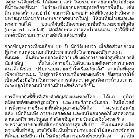
โดยงานวิจัยครั้งนี้ ได้ติดตามไอน้ำในบรรยากาศย้อนกลับไปยังจุด
ที่น้ำระเหยขึ้นมา ไม่ว่าจะเป็นจากมหาสมุทรหรือจากพื้นดิน เช่น
ดิน แหล่งน้ำ และป่าไม้ ผลการศึกษาพบว่า ฝนที่มีแหล่งกำเนิดจาก
มหาสมุทรมักมากับระบบอากาศขนาดใหญ่ ให้ฝนที่สม่ำเสมอและ
คาดการณ์ได้ ขณะที่ฝนซึ่งเกิดจากความชื้นที่ระเหยจากพื้นดิน
(recycled rainfall) มักมีลักษณะเบาและไม่แน่นอน ทำให้พื้นที่
เกษตรมีความเปราะบางต่อภัยแล้งมากขึ้น
จากข้อมูลดาวเทียมเกือบ 20 ปี นักวิจัยพบว่า เมื่อสัดส่วนของฝน
ที่มาจากแหล่งบนบกเกินประมาณหนึ่งในสามของปริมาณฝน
ทั้งหมด พื้นที่เพาะปลูกจะมีความเสี่ยงต่อการขาดน้ำสูงขึ้นอย่างมี
นัยสำคัญ ทั้งในแง่ความชื้นในดินและผลผลิตทางการเกษตร
แนวคิดนี้ช่วย “ปรับกรอบความเข้าใจเรื่องภัยแล้ง” จากเดิมที่มุ่งดู
เพียงปริมาณฝน ไปสู่การพิจารณาที่มาของฝนด้วย ซึ่งสามารถใช้
เป็นเครื่องมือใหม่ในการคาดการณ์และวางแผนจัดการน้ำและการ
เพาะปลูกได้ล่วงหน้าอย่างมีประสิทธิภาพยิ่งขึ้น
การศึกษายังชี้พื้นที่เสี่ยงสำคัญสองแห่งของโลก ได้แก่ ภูมิภา
คมิดเวสต์ของสหรัฐอเมริกา และแอฟริกาตะวันออก ในมิดเวสต์
การพึ่งพาความชื้นจากพื้นดินสูงอาจก่อให้เกิด “วงจรสะท้อนภัย
แล้ง” เมื่อดินแห้ง การระเหยลดลง และฝนในอนาคตก็ยิ่งลดลงตาม
ส่วนแอฟริกาตะวันออกกำลังเผชิญความขัดแย้งเชิงโครงสร้าง
ระหว่างการขยายพื้นที่เกษตรกับการสูญเสียป่า ซึ่งเป็นแหล่งผลิต
ความชื้นสำคัญ งานวิจัยจึงเน้นย้ำบทบาทของป่าไม้และการจัดการ
ที่ดินอย่างยั่งยืนว่าไม่ใช่เพียงเพื่อการอนุรักษ์ระบบนิเวศ แต่เป็น