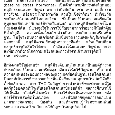
เนื่อง ผลการวิเคราะห์ชี้ว่า ระดับฮอร์โมนความเครียดขณะพัก
(baseline stress hormones) เป็นตัวทำนายที่ทรงพลังที่สุดของ
พฤติกรรมแสวงหากัญชา มากกว่าปัจจัยอื่น เช่น เพศ พฤติกรรม
ทางสังคม หรือความไวต่อรางวัล ส่วนในเชิงชีววิทยา ทีมวิจัยวัด
ระดับฮอร์โมนคอร์ติโคสเตอโรน ซึ่งเป็นฮอร์โมนความเครียดใน
หนูและเทียบเท่ากับคอร์ติซอลในมนุษย์ พบว่าหนูที่มีระดับฮอร์โมน
นี้สูงตั้งแต่ต้น มีแรงจูงใจในการใช้กัญชามากกว่าอย่างมีนัยสำคัญ
ที่สำคัญคือ ความเชื่อมโยงดังกล่าวเกิดจากระดับความเครียดพื้น
ฐาน ไม่ใช่ระดับความเครียดที่เพิ่มขึ้นชั่วคราวหลังเผชิญสิ่งกระตุ้น
นอกจากนี้ หนูที่มีความยืดหยุ่นทางการคิดต่ำ หรือปรับเปลี่ยน
กลยุทธ์การตัดสินใจได้ยาก ยังมีแนวโน้มแสวงหากัญชามากกว่า
สะท้อนว่าทั้งกลไกความเครียดและการทำงานด้านการรู้คิดมี
บทบาทร่วมกัน
อีกทั้งงานวิจัยยังพบว่า หนูที่มีระดับเอนโดแคนนาบินอยด์ต่ำร่วม
กับระดับฮอร์โมนความเครียดสูง มีแนวโน้มใช้กัญชามากขึ้น แม้
ความสัมพันธ์จะอ่อนกว่าผลของความเครียดพื้นฐาน เอนโดแคนนา
บินอยด์เป็นสารที่ร่างกายสร้างขึ้นเพื่อรักษาสมดุลภายใน นักวิจัยจึง
ตั้งข้อสังเกตว่า สาร THC ในกัญชาอาจทำหน้าที่ชดเชยระบบนี้ใน
สัตว์หรือบุคคลที่มีระดับเอนโดแคนนาบินอยด์ต่ำ ผลการศึกษานี้ชี้
ให้เห็นถึง “ตัวบ่งชี้ล่วงหน้า” ที่อาจใช้ประเมินความเปราะบางต่อ
การใช้สารเสพติดในอนาคต และมีนัยสำคัญต่อการออกแบบ
มาตรการคัดกรอง ป้องกัน และทำความเข้าใจความสัมพันธ์
ระหว่างความเครียดกับการใช้กัญชาในมนุษย์ต่อไป