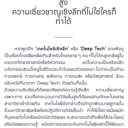
สูง
ความเชี่ยวชาญเชิงลึกที่ไม่ใช่ใครก็
ทำได้
_______
⠀⠀⠀หากพูดถึง
‘เทคโนโลยีเชิงลึก’
หรือ
‘Deep Tech’
อาจฟังดู
เป็นเรื่องไกลเสียเหลือเกินสำหรับใครหลาย ๆ คน ที่ไม่ได้คลุกคลีอยู่ใน
แวดวงวิทยาศาสตร์หรือวิศวกรรม แต่ในความเป็นจริงแล้ว
นวัตกรรมส่วนใหญ่ในชีวิตประจำวันรอบตัวของเรา ไม่ว่าจะเป็นด้าน
การแพทย์ การเกษตร พลังงาน การขนส่ง หรือวัสดุศาสตร์ ล้วน
แล้วแต่มีที่มาจาก ‘Deep Tech’ ด้วยกันทั้งนั้น
ด้วยความซับซ้อนที่ต้องอาศัยองค์ความรู้เชิงลึก ความเชี่ยวชาญ
เฉพาะทาง รวมถึงกระบวนการวิจัยขั้นสูงที่ต้องผสานทักษะในหลาย
สาขาวิชาเข้าด้วยกัน เทคโนโลยีดังกล่าวจึงมักถูกพัฒนาอยู่ภายใน
รั้วมหาวิทยาลัยหรือห้องปฏิบัติการวิจัยชั้นนำ ทำให้มีโอกาสน้อยนัก
ที่บุคคลทั่วไปหรือแม้แต่นักวิจัยเอง จะสามารถเข้าถึงเพื่อใช้ประโยชน์
หรือต่อยอดความรู้ แม้แต่การจะยกระดับเทคโนโลยีเหล่านี้ให้พัฒนา