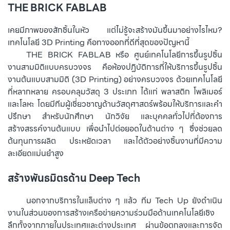
THE BRICK FABLAB
เคยมีภาพของสักชิ้นในหัว แต่ไม่รู้จะสร้างมันขึ้นมาอย่างไรไหม?
เทคโนโลยี 3D Printing คือทางออกที่ดีที่สุดของปัญหานี้
⠀⠀⠀
THE BRICK FABLAB หรือ ศูนย์เทคโนโลยีการขึ้นรูปชิ้น
งานสามมิติแบบครบวงจร คือห้องปฏิบัติการที่ให้บริการขึ้นรูปชิ้น
งานต้นแบบสามมิติ (3D Printing) อย่างครบวงจร ด้วยเทคโนโลยี
ที่หลากหลาย ครอบคลุมวัสดุ 3 ประเภท ได้แก่ พลาสติก โพลิเมอร์
และโลหะ โดยมีทีมผู้เชี่ยวชาญด้านวัสดุศาสตร์พร้อมให้บริการและคำ
ปรึกษา สำหรับนักศึกษา นักวิจัย และบุคคลทั่วไปที่ต้องการ
สร้างสรรค์งานต้นแบบ เพื่อนำไปต่อยอดในด้านต่าง ๆ ซึ่งช่วยลด
ต้นทุนการผลิต ประหยัดเวลา และได้ตัวอย่างชิ้นงานที่มีความ
ละเอียดแม่นยำสูง
สร้างพันธมิตรด้าน Deep Tech
⠀⠀⠀นอกจากบริการในแล็บต่าง ๆ แล้ว ทีม Tech Up ยังดำเนิน
งานในส่วนของการสร้างเครือข่ายความร่วมมือด้านเทคโนโลยีเชิง
ลึกทั้งจากภายในประเทศและต่างประเทศ ผ่านข้อตกลงและการจัด