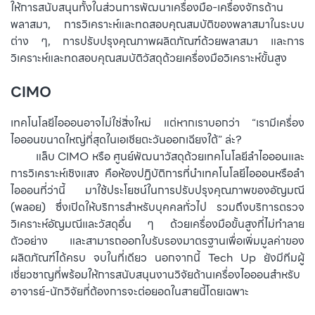
ให้การสนับสนุนทั้งในส่วนการพัฒนาเครื่องมือ-เครื่องจักรด้าน
พลาสมา, การวิเคราะห์และทดสอบคุณสมบัติของพลาสมาในระบบ
ต่าง ๆ, การปรับปรุงคุณภาพผลิตภัณฑ์ด้วยพลาสมา และการ
วิเคราะห์และทดสอบคุณสมบัติวัสดุด้วยเครื่องมือวิเคราะห์ขั้นสูง
CIMO
เทคโนโลยีไอออนอาจไม่ใช่สิ่งใหม่ แต่หากเราบอกว่า “เรามีเครื่อง
ไอออนขนาดใหญ่ที่สุดในเอเชียตะวันออกเฉียงใต้” ล่ะ?
⠀⠀⠀
แล็บ CIMO หรือ ศูนย์พัฒนาวัสดุด้วยเทคโนโลยีลำไอออนและ
การวิเคราะห์เชิงแสง คือห้องปฏิบัติการที่นำเทคโนโลยีไอออนหรือลำ
ไอออนที่ว่านี้ มาใช้ประโยชน์ในการปรับปรุงคุณภาพของอัญมณี
(พลอย) ซึ่งเปิดให้บริการสำหรับบุคคลทั่วไป รวมถึงบริการตรวจ
วิเคราะห์อัญมณีและวัสดุอื่น ๆ ด้วยเครื่องมือขั้นสูงที่ไม่ทำลาย
ตัวอย่าง และสามารถออกใบรับรองมาตรฐานเพื่อเพิ่มมูลค่าของ
ผลิตภัณฑ์ได้ครบ จบในที่เดียว นอกจากนี้ Tech Up ยังมีทีมผู้
เชี่ยวชาญที่พร้อมให้การสนับสนุนงานวิจัยด้านเครื่องไอออนสำหรับ
อาจารย์-นักวิจัยที่ต้องการจะต่อยอดในสายนี้โดยเฉพาะ