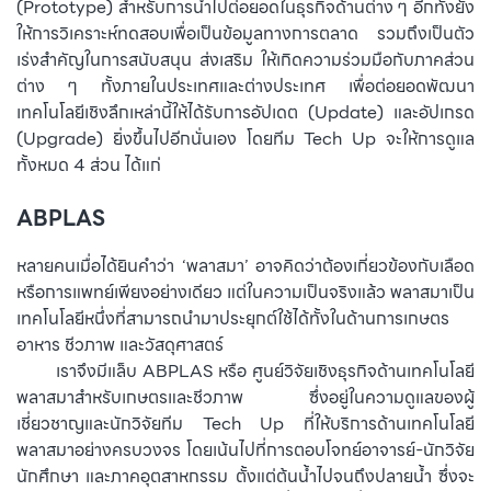
(Prototype) สำหรับการนำไปต่อยอดในธุรกิจด้านต่าง ๆ อีกทั้งยัง
ให้การวิเคราะห์ทดสอบเพื่อเป็นข้อมูลทางการตลาด รวมถึงเป็นตัว
เร่งสำคัญในการสนับสนุน ส่งเสริม ให้เกิดความร่วมมือกับภาคส่วน
ต่าง ๆ ทั้งภายในประเทศและต่างประเทศ เพื่อต่อยอดพัฒนา
เทคโนโลยีเชิงลึกเหล่านี้ให้ได้รับการอัปเดต (Update) และอัปเกรด
(Upgrade) ยิ่งขึ้นไปอีกนั่นเอง โดยทีม Tech Up จะให้การดูแล
ทั้งหมด 4 ส่วน ได้แก่
ABPLAS
หลายคนเมื่อได้ยินคำว่า ‘พลาสมา’ อาจคิดว่าต้องเกี่ยวข้องกับเลือด
หรือการแพทย์เพียงอย่างเดียว แต่ในความเป็นจริงแล้ว พลาสมาเป็น
เทคโนโลยีหนึ่งที่สามารถนำมาประยุกต์ใช้ได้ทั้งในด้านการเกษตร
อาหาร ชีวภาพ และวัสดุศาสตร์
⠀⠀⠀
เราจึงมีแล็บ ABPLAS หรือ ศูนย์วิจัยเชิงธุรกิจด้านเทคโนโลยี
พลาสมาสำหรับเกษตรและชีวภาพ ซึ่งอยู่ในความดูแลของผู้
เชี่ยวชาญและนักวิจัยทีม Tech Up ที่ให้บริการด้านเทคโนโลยี
พลาสมาอย่างครบวงจร โดยเน้นไปที่การตอบโจทย์อาจารย์-นักวิจัย
นักศึกษา และภาคอุตสาหกรรม ตั้งแต่ต้นน้ำไปจนถึงปลายน้ำ ซึ่งจะ