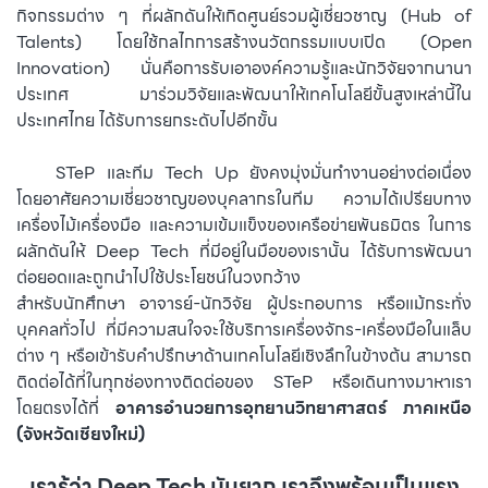
กิจกรรมต่าง ๆ ที่ผลักดันให้เกิดศูนย์รวมผู้เชี่ยวชาญ (Hub of
Talents) โดยใช้กลไกการสร้างนวัตกรรมแบบเปิด (Open
Innovation) นั่นคือการรับเอาองค์ความรู้และนักวิจัยจากนานา
ประเทศ มาร่วมวิจัยและพัฒนาให้เทคโนโลยีขั้นสูงเหล่านี้ใน
ประเทศไทย ได้รับการยกระดับไปอีกขั้น
⠀⠀⠀STeP และทีม Tech Up ยังคงมุ่งมั่นทำงานอย่างต่อเนื่อง
โดยอาศัยความเชี่ยวชาญของบุคลากรในทีม ความได้เปรียบทาง
เครื่องไม้เครื่องมือ และความเข้มแข็งของเครือข่ายพันธมิตร ในการ
ผลักดันให้ Deep Tech ที่มีอยู่ในมือของเรานั้น ได้รับการพัฒนา
ต่อยอดและถูกนำไปใช้ประโยชน์ในวงกว้าง
สำหรับนักศึกษา อาจารย์-นักวิจัย ผู้ประกอบการ หรือแม้กระทั่ง
บุคคลทั่วไป ที่มีความสนใจจะใช้บริการเครื่องจักร-เครื่องมือในแล็บ
ต่าง ๆ หรือเข้ารับคำปรึกษาด้านเทคโนโลยีเชิงลึกในข้างต้น สามารถ
ติดต่อได้ที่ในทุกช่องทางติดต่อของ STeP หรือเดินทางมาหาเรา
โดยตรงได้ที่
อาคารอำนวยการอุทยานวิทยาศาสตร์ ภาคเหนือ
(จังหวัดเชียงใหม่)
เรารู้ว่า Deep Tech มันยาก เราจึงพร้อมเป็นแรง