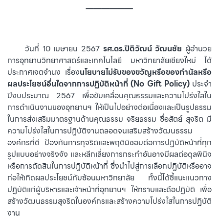
______
⠀⠀⠀วันที่ 10 เมษายน 2567
รศ.ดร.ปิติวัฒน์ วัฒนชัย
ผู้อำนวย
การอุทยานวิทยาศาสตร์และเทคโนโลยี มหาวิทยาลัยเชียงใหม่ ได้
ประกาศเจตจำนง เรื่อง
นโยบายไม่รับของขวัญหรือของกำนัลหรือ
ผลประโยชน์อื่นใดจากการปฏิบัติหน้าที่ (No Gift Policy)
ประจำ
ปีงบประมาณ 2567 เพื่อขับเคลื่อนคุณธรรมและความโปร่งใสใน
การดำเนินงานของอุทยานฯ ให้เป็นไปอย่างต่อเนื่องและเป็นรูปธรรม
ในการส่งเสริมมาตรฐานด้านคุณธรรม จริยธรรม ซื่อสัตย์ สุจริต มี
ความโปร่งใสในการปฏิบัติงานตลอดจนเสริมสร้างวัฒนธรรม
องค์กรที่ดี ป้องกันการทุจริตและพฤติมิชอบต่อการปฏิบัติหน้าที่ทุก
รูปแบบอย่างจริงจัง และหลีกเลี่ยงการกระทำอันอาจมีผลต่อดุลพินิจ
หรือการตัดสินในการปฏิบัติหน้าที่ ซึ่งนำไปสู่การเลือกปฏิบัติหรืออาจ
ก่อให้เกิดผลประโยชน์ทับซ้อนมหาวิทยาลัย ทั้งนี้ได้ชี้แนะแนวทาง
ปฏิบัติแก่ผู้บริหารและเจ้าหน้าที่อุทยานฯ ให้ทราบและถือปฏิบัติ เพื่อ
สร้างวัฒนธรรมสุจริตในองค์กรและสร้างความโปร่งใสในการปฏิบัติ
งาน