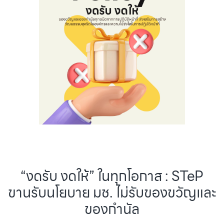
“งดรับ งดให้” ในทุกโอกาส : STeP
ขานรับนโยบาย มช. ไม่รับของขวัญและ
ของกำนัล