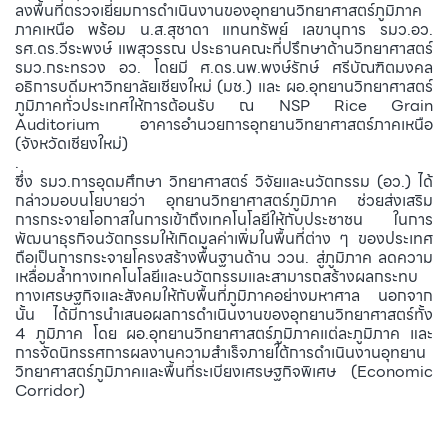
ลงพื้นที่ตรวจเยี่ยมการดำเนินงานของอุทยานวิทยาศาสตร์ภูมิภาค
ภาคเหนือ พร้อม น.ส.สุชาดา แทนทรัพย์ เลขานุการ รมว.อว.
รศ.ดร.วีระพงษ์ แพสุวรรณ ประธานคณะที่ปรึกษาด้านวิทยาศาสตร์
รมว.กระทรวง อว. โดยมี ศ.ดร.นพ.พงษ์รักษ์ ศรีบัณฑิตมงคล
อธิการบดีมหาวิทยาลัยเชียงใหม่ (มช.) และ ผอ.อุทยานวิทยาศาสตร์
ภูมิภาคทั่วประเทศให้การต้อนรับ ณ NSP Rice Grain
Auditorium อาคารอำนวยการอุทยานวิทยาศาสตร์ภาคเหนือ
(จังหวัดเชียงใหม่)
.
ซึ่ง รมว.การอุดมศึกษา วิทยาศาสตร์ วิจัยและนวัตกรรม (อว.) ได้
กล่าวมอบนโยบายว่า อุทยานวิทยาศาสตร์ภูมิภาค ช่วยส่งเสริม
การกระจายโอกาสในการเข้าถึงเทคโนโลยีให้กับประชาชน ในการ
พัฒนาธุรกิจนวัตกรรมให้เกิดมูลค่าเพิ่มในพื้นที่ต่าง ๆ ของประเทศ
ถือเป็นการกระจายโครงสร้างพื้นฐานด้าน ววน. สู่ภูมิภาค ลดความ
เหลื่อมล้ำทางเทคโนโลยีและนวัตกรรมและสามารถสร้างผลกระทบ
ทางเศรษฐกิจและสังคมให้กับพื้นที่ภูมิภาคอย่างมหาศาล นอกจาก
นั้น ได้มีการนำเสนอผลการดำเนินงานของอุทยานวิทยาศาสตร์ทั้ง
4 ภูมิภาค โดย ผอ.อุทยานวิทยาศาสตร์ภูมิภาคแต่ละภูมิภาค และ
การจัดนิทรรศการผลงานความสำเร็จภายใต้การดำเนินงานอุทยาน
วิทยาศาสตร์ภูมิภาคและพื้นที่ระเบียงเศรษฐกิจพิเศษ (Economic
Corridor)