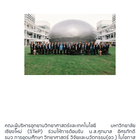
คณะผู้บริหารอุทยานวิทยาศาสตร์และเทคโนโลยี มหาวิทยาลัย
เชียงใหม่ (STeP) ร่วมให้การต้อนรับ น.ส.ศุภมาส อิศรภักดี
รมว.การอุดมศึกษา วิทยาศาสตร์ วิจัยและนวัตกรรม(อว.) ในโอกาส